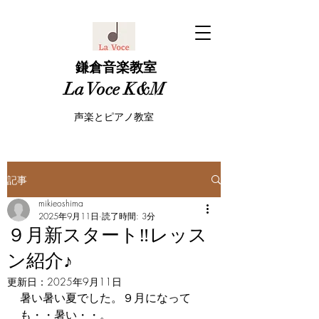
鎌倉音楽教室
La Voce K&M
声楽とピアノ教室
記事
mikieoshima
2025年9月11日
読了時間: 3分
９月新スタート‼️レッス
ン紹介♪
更新日：
2025年9月11日
暑い暑い夏でした。９月になって
も・・暑い・・。