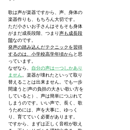
歌は声が楽器ですから、声、身体の
楽器作りも、もちろん大切です。
ただ小さいお子さんはそもそも身体
がまだ成長段階、つまり
声も成長段
階
なのです。
発声の踏み込んだテクニックを習得
するのは、小学校高学年頃から
と思
っています。
なぜなら
、
自分の声は一つしかあり
ません
。楽器が壊れたといって取り
替えることは出来ません。でも一歩
間違うと(声の負担の大きい歌い方を
していると）、声は簡単につぶれて
しまうのです。いい声で、長く、歌
うためには、声を大事に、ゆっく
り、育てていく必要があります。
ですから、まずは正しく音程が歌え